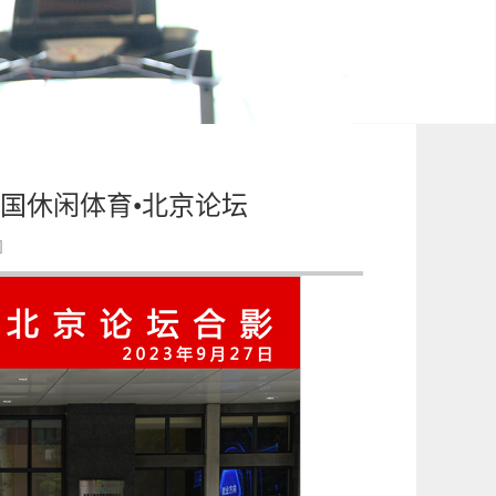
国休闲体育•北京论坛
]